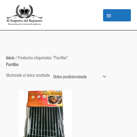
Ir
M
al
p
contenido
Inicio
/ Productos etiquetados “Parrillas”
Parrillas
Mostrando el único resultado