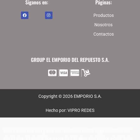
o
Síganos en:
Páginas:
d
u
F
I
c
Productos
a
n
t
c
s
o
e
t
Nosotros
s
b
a
o
g
Contactos
o
r
k
a
m
GROUP EL EMPORIO DEL REPUESTO S.A.
Copyright © 2026 EMPORIO S.A.
Hecho por: VIPRO REDES
slot4d
situs slot
slot gacor hari ini
88slot
slot88
login slot88
daftar
slot88
slot 88
slot4d
slot gacor hari ini
situs slot
88slot
slot88
login