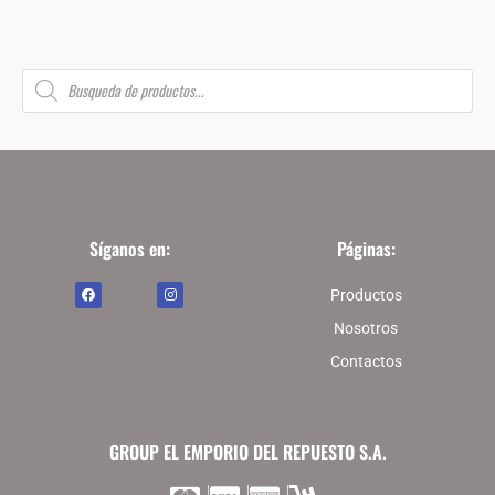
B
ú
s
q
u
e
d
a
d
e
p
r
o
Síganos en:
Páginas:
d
u
F
I
c
Productos
a
n
t
c
s
o
e
t
Nosotros
s
b
a
o
g
Contactos
o
r
k
a
m
GROUP EL EMPORIO DEL REPUESTO S.A.