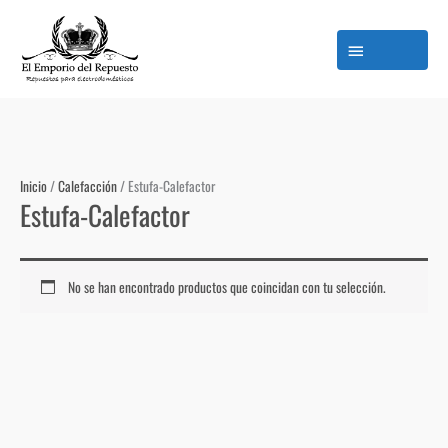
Ir
M
al
p
contenido
Inicio
/
Calefacción
/ Estufa-Calefactor
Estufa-Calefactor
No se han encontrado productos que coincidan con tu selección.