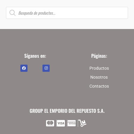
B
ú
s
q
u
e
d
a
d
e
p
r
o
Síganos en:
Páginas:
d
u
F
I
c
Productos
a
n
t
c
s
o
e
t
Nosotros
s
b
a
o
g
Contactos
o
r
k
a
m
GROUP EL EMPORIO DEL REPUESTO S.A.