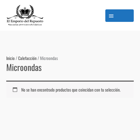
Ir
M
al
p
contenido
Inicio
/
Calefacción
/ Microondas
Microondas
No se han encontrado productos que coincidan con tu selección.