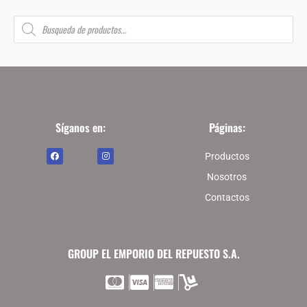
B
ú
s
q
u
e
d
a
d
e
p
r
o
Síganos en:
Páginas:
d
u
F
I
c
Productos
a
n
t
c
s
o
e
t
Nosotros
s
b
a
o
g
Contactos
o
r
k
a
m
GROUP EL EMPORIO DEL REPUESTO S.A.