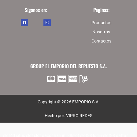
p
r
o
Síganos en:
Páginas:
d
u
F
I
c
Productos
a
n
t
c
s
o
e
t
Nosotros
s
b
a
o
g
Contactos
o
r
k
a
m
GROUP EL EMPORIO DEL REPUESTO S.A.
Copyright © 2026 EMPORIO S.A.
Hecho por: VIPRO REDES
slot4d
situs slot
slot gacor hari ini
88slot
slot88
login slot88
daftar