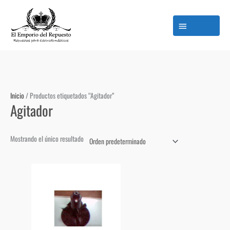
Ir
M
al
p
contenido
Inicio
/ Productos etiquetados “Agitador”
Agitador
Mostrando el único resultado