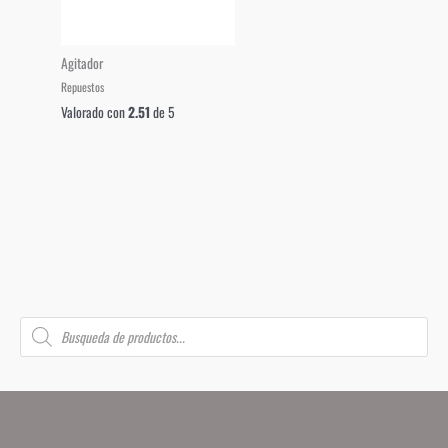
Agitador
Repuestos
Valorado con
2.51
de 5
B
ú
s
q
u
e
d
a
d
e