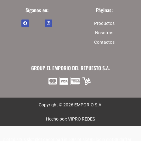
p
r
o
Síganos en:
Páginas:
d
u
F
I
c
Productos
a
n
t
c
s
o
e
t
Nosotros
s
b
a
o
g
Contactos
o
r
k
a
m
GROUP EL EMPORIO DEL REPUESTO S.A.
Copyright © 2026 EMPORIO S.A.
Hecho por: VIPRO REDES
slot4d
situs slot
slot gacor hari ini
88slot
slot88
login slot88
daftar