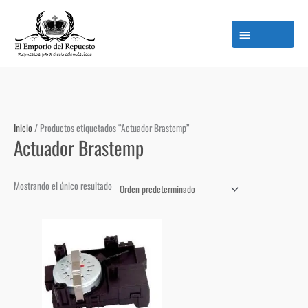
Ir
M
al
p
contenido
Inicio
/ Productos etiquetados “Actuador Brastemp”
Actuador Brastemp
Mostrando el único resultado